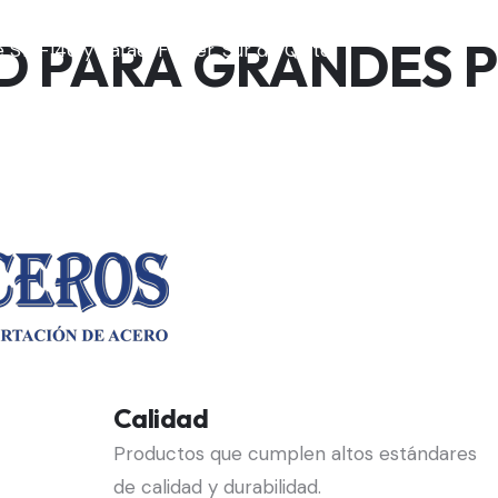
D PARA GRANDES 
e S14-146 y Rafael Ferrer, Sur de Quito
Calidad
Productos que cumplen altos estándares
de calidad y durabilidad.