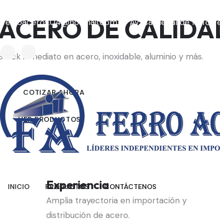
ACERO DE CALIDA
ferroaceros.04@hotmail.com
Av. Cardenal de la Torr
Stock inmediato en acero, inoxidable, aluminio y más.
COTIZAR AHORA
VER PRODUCTOS
Experiencia
INICIO
PRODUCTOS
CONTÁCTENOS
Amplia trayectoria en importación y
distribución de acero.