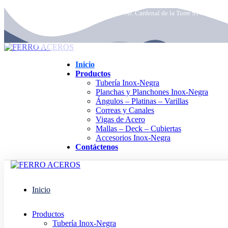
ferroaceros.04@hotmail.com
Av. Cardenal de la Torre S14-146 y Ra
Inicio
Productos
Tubería Inox-Negra
Planchas y Planchones Inox-Negra
Ángulos – Platinas – Varillas
Correas y Canales
Vigas de Acero
Mallas – Deck – Cubiertas
Accesorios Inox-Negra
Contáctenos
Inicio
Productos
Tubería Inox-Negra